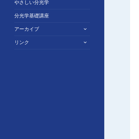
やさしい分光学
ー
を
分光学基礎講座
展
開
サ
アーカイブ
ブ
メ
サ
リンク
ニ
ブ
ュ
メ
ー
ニ
を
ュ
展
ー
開
を
展
開