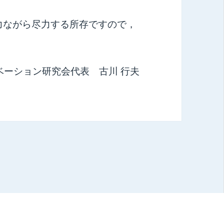
力ながら尽力する所存ですので，
ベーション研究会代表 古川 行夫
ved.