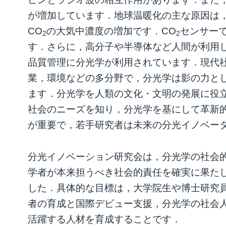
が増加しています．地球温暖化の主な原因は
CO
の大気中濃度の増加です．CO
センサー
2
2
す．さらに，高分子や半導体など人間が利用
品質管理に分光学が利用されています．現代
業，環境などの多分野で，分光学は影の力と
ます．分光学を人類の文化・文明の発展に役
社会のニーズを知り，分光学を基にして革新
が重要で，若手研究者は未来の分光イノベー
分光イノベーション研究会は，分光学の社会
学者が本来担うべき社会的責任を確実に果た
した．具体的な目標は，大学院生や博士研究
者の育成と国際デビュー支援，分光学の社会
活躍する人材を育成することです．