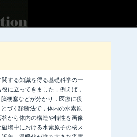
に関する知識を得る基礎科学の一
も役に立ってきました．例えば，
，脳梗塞などが分かり，医療に役
もとづく診断法で，体内の水素原
応答から体内の構造や特性を画像
は磁場中における水素原子の核ス
，近年，温暖化が進み大きな災害