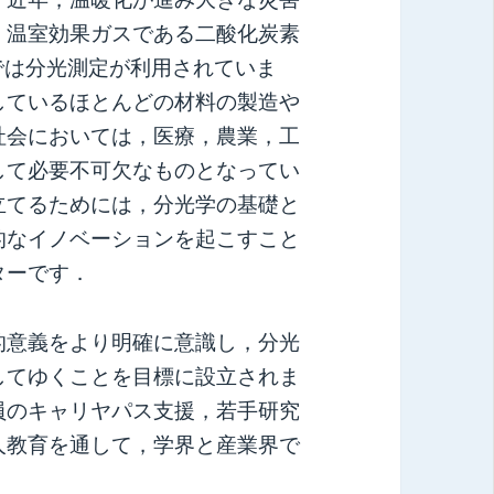
，温室効果ガスである二酸化炭素
では分光測定が利用されていま
しているほとんどの材料の製造や
社会においては，医療，農業，工
して必要不可欠なものとなってい
立てるためには，分光学の基礎と
的なイノベーションを起こすこと
ターです．
的意義をより明確に意識し，分光
してゆくことを目標に設立されま
員のキャリヤパス支援，若手研究
人教育を通して，学界と産業界で