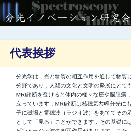
代表挨拶
分光学は，光と物質の相互作用を通して物質
分野であり，人類の文化と文明の発展にとて
MRI診断を受けると体内の様々な癌や脳腫瘍
立っています．MRI診断は核磁気共鳴分光に
子に磁場と電磁波（ラジオ波）をあててその
として「見る」ことができます．その基礎に
ピンとラジオ波の相互作用があります．また