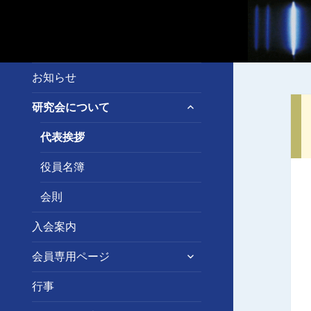
お知らせ
サ
研究会について
ブ
メ
代表挨拶
ニ
ュ
役員名簿
ー
を
会則
展
開
入会案内
サ
会員専用ページ
ブ
メ
行事
ニ
ュ